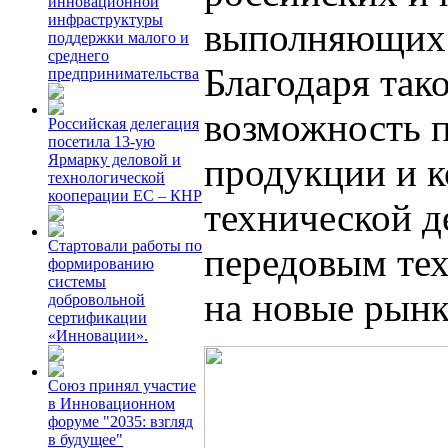
инновационной
инфраструктуры
выполняющих 
поддержки малого и
среднего
Благодаря так
предпринимательства
возможность п
Российская делегация
посетила 13-ую
продукции и к
Ярмарку деловой и
технологической
кооперации ЕС – КНР
технической д
Стартовали работы по
передовым тех
формированию
системы
на новые рын
добровольной
сертификации
«Инновации».
Союз принял участие
в Инновационном
форуме "2035: взгляд
в будущее"