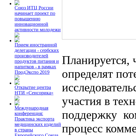
Союз ИТЦ России
начинает проект по
повышению
инновационной
активности молодежи
Прием иностранной
делегации - сербских
производителей
Планируется, 
продуктов питания и
напитков - в рамках
определят по
ПродЭкспо 2019
исследователь
Открытие центра
НТИ «Сенсорика»
участия в тех
Международная
поддержку ком
конференция:
Практика экспорта
процесс комме
медицинских изделий
в страны
Европейского Союза