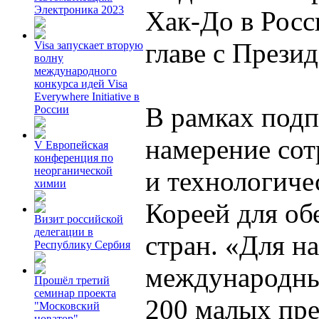
Электроника 2023
Хак-До в Росс
главе с През
Visa запускает вторую
волну
международного
конкурса идей Visa
Everywhere Initiative в
В рамках под
России
намерение со
V Европейская
конференция по
неорганической
и технологич
химии
Кореей для об
Визит российской
делегации в
стран. «Для н
Республику Сербия
международны
Прошёл третий
семинар проекта
200 малых пр
"Московский
новатор"