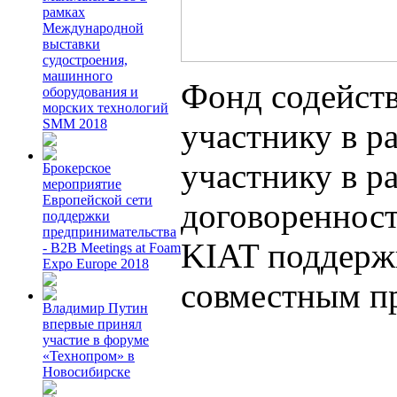
рамках
Международной
выставки
судостроения,
машинного
Фонд содейств
оборудования и
морских технологий
SMM 2018
участнику в р
участнику в р
Брокерское
мероприятие
Европейской сети
договореннос
поддержки
предпринимательства
KIAT поддержк
- B2B Meetings at Foam
Expo Europe 2018
совместным п
Владимир Путин
впервые принял
участие в форуме
«Технопром» в
Новосибирске