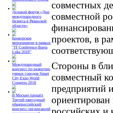
совместных де
Деловой форум «Дни
совместной р
международного
бизнеса в Рязанской
финансирован
области»
проектов, в р
Брокерское
мероприятие в рамках
соответствую
"IT Conference Banja
Luka 2018"
Стороны в бл
Международный
конгресс по развитию
умных городов Smart
совместный к
City Expo World
Congress 2018
предприятий 
В Москве прошёл
ориентирован 
Третий ежегодный
общероссийский
российских и 
конгресс организаций