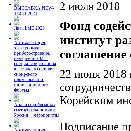
2 июля 2018
ВЫСТАВКА NEW-
TECH 2023
Фонд содей
Jinan IAIE 2023
институт ра
Автоматизация,
электроника,
соглашение 
приборостроение,
измерения 2023 -
специализированная
выставка в составе
22 июня 2018 
сибирского
промышленно-
сотрудничест
инновационного
форума
Корейским инс
Анализ проблемных
секторов экономики
России + мероприятия
Подписание п
Автоматизация.