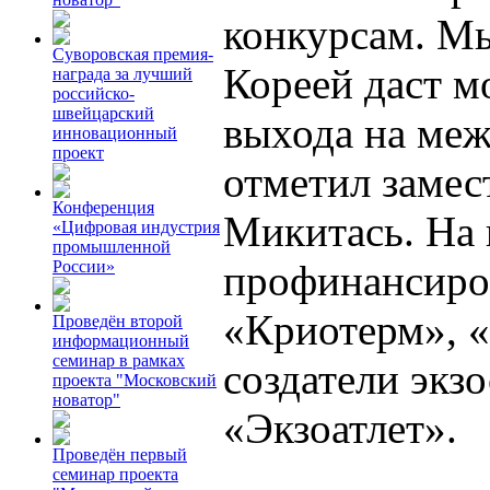
конкурсам. Мы
Суворовская премия-
Кореей даст 
награда за лучший
российско-
швейцарский
выхода на ме
инновационный
проект
отметил замес
Конференция
Микитась. На 
«Цифровая индустрия
промышленной
профинансиро
России»
«Криотерм», «
Проведён второй
информационный
семинар в рамках
создатели экз
проекта "Московский
новатор"
«Экзоатлет».
Проведён первый
семинар проекта