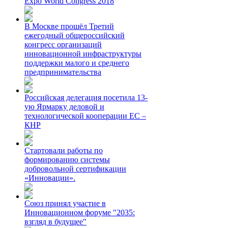
Expo World Congress 2018
В Москве прошёл Третий
ежегодный общероссийский
конгресс организаций
инновационной инфраструктуры
поддержки малого и среднего
предпринимательства
Российская делегация посетила 13-
ую Ярмарку деловой и
технологической кооперации ЕС –
КНР
Стартовали работы по
формированию системы
добровольной сертификации
«Инновации».
Союз принял участие в
Инновационном форуме "2035:
взгляд в будущее"