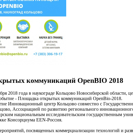
крытых коммуникаций OpenBIO 2018
ября 2018 года в наукограде Кольцово Новосибирской области, ц
событие - Площадка открытых коммуникаций OpenBio-2018.
тие Инновационный центр Кольцово совместно с Государствен
цово, Ассоциацией по развитию регионального инновационного
рским национальным исследовательским государственным униве
жке Консорциума EEN-Россия.
мероприятий, посвященных коммерциализации технологий и разви