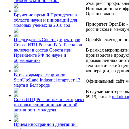
"Московский новатор"
Учащиеся профильных
Инновационная инфра
Органы власти.
Вручение премий Президента в
области науки и инноваций для
Приоритет OpenBio - 
молодых учёных за 2018 год
российском и междун
OpenBio ежегодно пос
Председатель Совета Директоров
Союза ИТЦ России В.А. Беспалов
В рамках мероприяти
включен в состав Совета при
производстве продук
Президенте РФ по науке и
промышленных биотех
образованию
технологический цент
кооперации, создания
Вторая ярмарка стартапов
StartUp:Land Industrial стартует 13
Официальный сайт м
марта в Белгороде
В случае заинтересов
69 19, e-mail:
m.kukhar
Союз ИТЦ России начинает проект
по повышению инновационной
активности молодежи
Прием иностранной делегации -