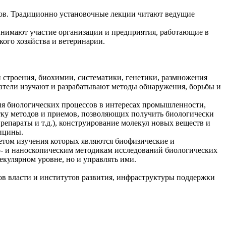
гов. Традиционно установочные лекции читают ведущие
нимают участие организации и предприятия, работающие в
ого хозяйства и ветеринарии.
 строения, биохимии, систематики, генетики, размножения
ователи изучают и разрабатывают методы обнаружения, борьбы и
ия биологических процессов в интересах промышленности,
отку методов и приемов, позволяющих получить биологически
епараты и т.д.), конструирование молекул новых веществ и
дицины.
етом изучения которых являются биофизические и
о- и наноскопическим методикам исследований биологических
екулярном уровне, но и управлять ими.
нов власти и институтов развития, инфраструктуры поддержки