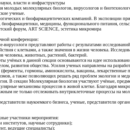
 науки, власти и инфраструктуры
ия молодых молекулярных биологов, вирусологов и биотехноло
ские ученые.
логических и биофармацевтических компаний. В экспозиции при
, биофармацевтики, медицины, функционального питания, сельск
 детский форум, ART SCIENCE, эстетика микромира
учной конференции:
е-вирусологи представляют работы с результатами исследований
йствия с клетками, а также значения в жизни человека. Исслед
в человека, животных, растений, бактерий.
оты учёных в данной секции основываются на идее использован
целом, развития общества. Усилия ученых направлены на разраб
 (ферменты, гормоны, аминокислоты, вакцины, лекарственные пр
измов, а также позволяющих решать ряд проблем экологии и ме
гия. В секции Молекулярная биология участвуют учёные, предм
улярные механизмы процессов в живой клетке. Благодаря микр
ожным не только отслеживать внутриклеточные процессы на мол
редставители наукоемкого бизнеса, ученые, представители орга
жные участники мероприятия:
и институтов, научные сотрудники);
ент, ведущие специалисты);