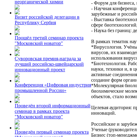
неорганической химии
- Форум для бизнеса,
- Научная конференц
зарубежные и россий
Визит российской делегации в
- Выставка биотехно
Республику Сербия
сфере биотехнологий
- Наука без границ:
Прошёл третий семинар проекта
В рамках тематик на
"Московский новатор"
*Вирусология. Учёны
вирусов, их взаимоде
использования вирусо
Суворовская премия-награда за
*Биотехнология. Раб
лучший российско-швейцарский
науки, техники и, в 
инновационный проект
активные соединения
создание форм орган
Конференция «Цифровая индустрия
*Молекулярная биоло
промышленной России»
биохимические молек
объектов, стало возм
Проведён второй информационный
Целевая аудитория: п
семинар в рамках проекта
инноваций.
"Московский новатор"
Российские и зарубе
Ученые (руководител
Проведён первый семинар проекта
Бизнес (топ-менеджм