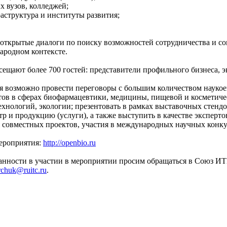
 вузов, колледжей;
структура и институты развития;
открытые диалоги по поиску возможностей сотрудничества и со
ародном контексте.
ещают более 700 гостей: представители профильного бизнеса, э
я возможно провести переговоры с большим количеством наукоем
тов в сферах биофармацевтики, медицины, пищевой и косметичес
нологий, экологии; презентовать в рамках выставочных стендо
р и продукцию (услуги), а также выступить в качестве экспер
 совместных проектов, участия в международных научных конку
ероприятия:
http://openbio.ru
анности в участии в мероприятии просим обращаться в Союз ИТ
chuk@ruitc.ru
.