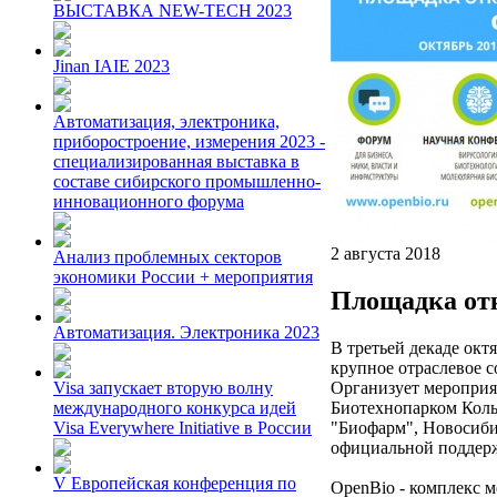
ВЫСТАВКА NEW-TECH 2023
Jinan IAIE 2023
Автоматизация, электроника,
приборостроение, измерения 2023 -
специализированная выставка в
составе сибирского промышленно-
инновационного форума
2 августа 2018
Анализ проблемных секторов
экономики России + мероприятия
Площадка от
Автоматизация. Электроника 2023
В третьей декаде окт
крупное отраслевое 
Организует мероприя
Visa запускает вторую волну
Биотехнопарком Коль
международного конкурса идей
"Биофарм", Новосиби
Visa Everywhere Initiative в России
официальной поддер
V Европейская конференция по
OpenBio - комплекс 