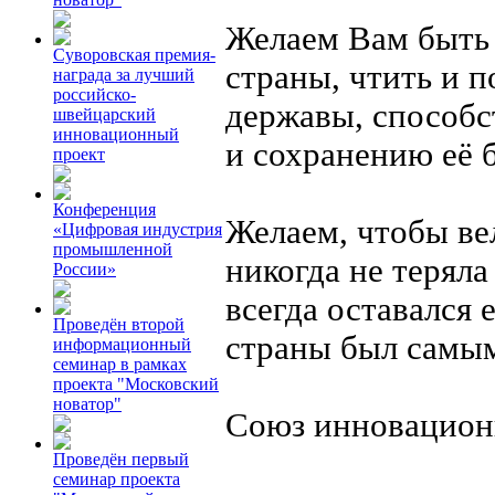
Желаем Вам быть
Суворовская премия-
страны, чтить и 
награда за лучший
российско-
державы, способ
швейцарский
инновационный
и сохранению её б
проект
Конференция
Желаем, чтобы ве
«Цифровая индустрия
промышленной
никогда не теряла
России»
всегда оставался
Проведён второй
страны был самы
информационный
семинар в рамках
проекта "Московский
новатор"
Союз инновацион
Проведён первый
семинар проекта