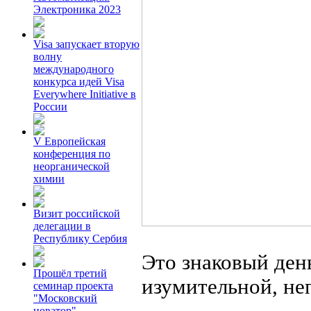
Электроника 2023
Visa запускает вторую
волну
международного
конкурса идей Visa
Everywhere Initiative в
России
V Европейская
конференция по
неорганической
химии
Визит российской
делегации в
Республику Сербия
Это знаковый ден
Прошёл третий
изумительной, не
семинар проекта
"Московский
новатор"