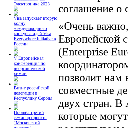
Электроника 2023
соглашение о 
Visa запускает вторую
«Очень важно,
волну
международного
конкурса идей Visa
Европейской с
Everywhere Initiative в
России
(Enterprise Eu
V Европейская
координатором
конференция по
неорганической
позволит нам 
химии
совместные де
Визит российской
делегации в
Республику Сербия
двух стран. В
которые могут
Прошёл третий
семинар проекта
"Московский
новатор"