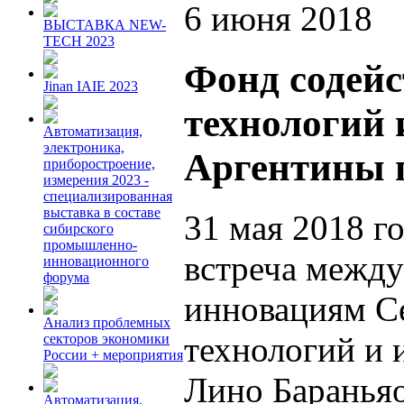
6 июня 2018
ВЫСТАВКА NEW-
TECH 2023
Фонд содей
Jinan IAIE 2023
технологий 
Автоматизация,
электроника,
Аргентины 
приборостроение,
измерения 2023 -
специализированная
выставка в составе
31 мая 2018 го
сибирского
промышленно-
встреча между
инновационного
форума
инновациям С
Анализ проблемных
технологий и 
секторов экономики
России + мероприятия
Лино Бараньяо
Автоматизация.