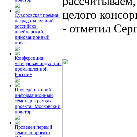
рассчитываем,
целого консор
Суворовская премия-
награда за лучший
- отметил Сер
российско-
швейцарский
инновационный
проект
Конференция
«Цифровая индустрия
промышленной
России»
Проведён второй
информационный
семинар в рамках
проекта "Московский
новатор"
Проведён первый
семинар проекта