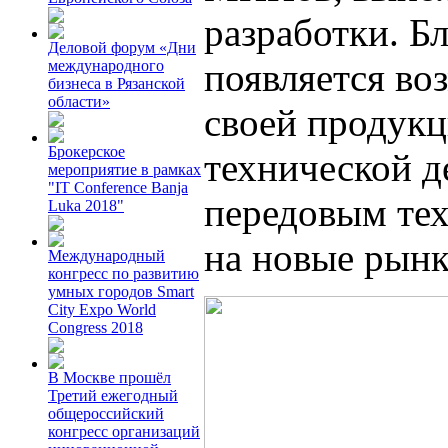
разработки. Б
Деловой форум «Дни
появляется во
международного
бизнеса в Рязанской
области»
своей продукц
Брокерское
технической д
мероприятие в рамках
"IT Conference Banja
передовым тех
Luka 2018"
на новые рын
Международный
конгресс по развитию
умных городов Smart
City Expo World
Congress 2018
В Москве прошёл
Третий ежегодный
общероссийский
конгресс организаций