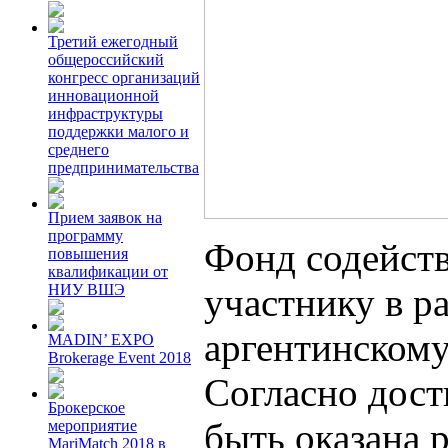
Третий ежегодный
общероссийский
конгресс организаций
инновационной
инфраструктуры
поддержки малого и
среднего
предпринимательства
Прием заявок на
программу
Фонд содейств
повышения
квалификации от
участнику в р
НИУ ВШЭ
аргентинскому
MADIN’ EXPO
Brokerage Event 2018
Согласно дос
Брокерское
быть оказана
мероприятие
MariMatch 2018 в