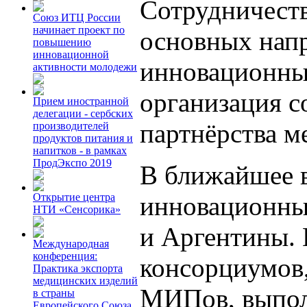
Сотрудничеств
Союз ИТЦ России
начинает проект по
основных нап
повышению
инновационной
инновационны
активности молодежи
организация с
Прием иностранной
делегации - сербских
партнёрства м
производителей
продуктов питания и
напитков - в рамках
ПродЭкспо 2019
В ближайшее в
инновационных
Открытие центра
НТИ «Сенсорика»
и Аргентины. 
Международная
конференция:
консорциумов,
Практика экспорта
медицинских изделий
МИПов, выпол
в страны
Европейского Союза